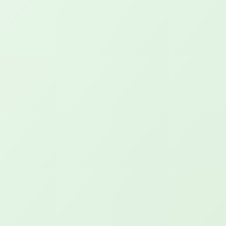
Email:
contato@clinicaregener.com.br
Telefone:
(11) 3195-3257
Endereço:
Av. Leonardo da Vinci, 68 - Vila Guarani
São Paulo - SP
Horário de atendimento:
Segunda à Sexta-feira, das 8 às 18.