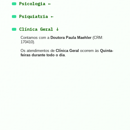
Psicologia
Psiquiatria
Clínica Geral
Contamos com a
Doutora Paula Maehler
(CRM:
170410).
Os atendimentos de
Clínica Geral
ocorrem às
Quinta-
feiras durante todo o dia
.
NOSSOS VALORES
No coração da nossa clínica, o 
mais valorizamos é a relaç