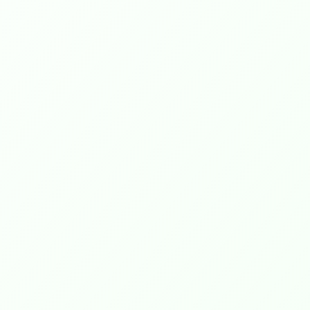
próxima e confiável q
construímos com nossos pacient
Entendemos que você é mais do 
apenas um número em 
prontuário médico; você é u
pessoa, com sonhos, preocupaçõe
aspirações.
Por isso, estamos comprometi
em ouvir atentamente e entender
suas necessidades e desafio
trabalhando juntos para criar
plano de cuidados personalizado 
o ajudará a alcançar os seus objeti
de saúde.